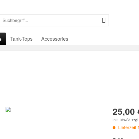
s
Tank-Tops
Accessories
25,00 
inkl. MwSt.
zzgl
Lieferzeit